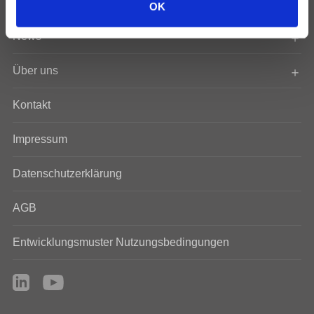
Ressourcen
OK
s
w
News
a
h
Über uns
l
Kontakt
Impressum
Datenschutzerklärung
AGB
Entwicklungsmuster Nutzungsbedingungen