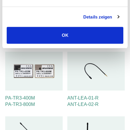
n
g
Zubehör
Details zeigen
s
a
u
OK
s
Zubehör für die Verwendung mit unseren Produkten - wie
w
verschiedene Antennen und Koaxkabel.
a
h
l
PA-TR3-400M
ANT-LEA-01-R
PA-TR3-800M
ANT-LEA-02-R