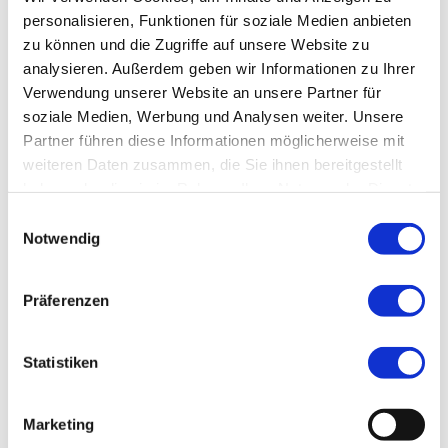
personalisieren, Funktionen für soziale Medien anbieten
Audiomodule
zu können und die Zugriffe auf unsere Website zu
analysieren. Außerdem geben wir Informationen zu Ihrer
Verwendung unserer Website an unsere Partner für
soziale Medien, Werbung und Analysen weiter. Unsere
Audiomodule mit unserem Kompander-
Partner führen diese Informationen möglicherweise mit
Rauschunterdrückungssystem ermöglichen eine klare
Übertragung von analogen Audiosignalen mit großem
weiteren Daten zusammen, die Sie ihnen bereitgestellt
Dynamikbereich.
haben oder die sie im Rahmen Ihrer Nutzung der Dienste
gesammelt haben. Sie geben Einwilligung zu unseren
E
Cookies, wenn Sie unsere Webseite weiterhin nutzen.
Notwendig
i
n
w
Präferenzen
i
l
l
Statistiken
WA-TX-03S
i
WA-RX-03S
abgekündigt
g
Marketing
u