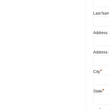
Last Na
Address 
Address 
*
City
*
State