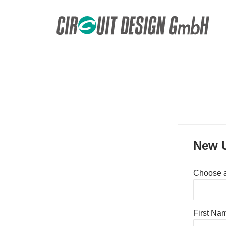
HOME
DE
MEMBERS REGISTER
New U
Choose 
First Na