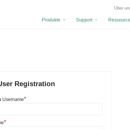
Über un
MEMBERS REGISTER
Produkte
Support
Ressourc
ser Registration
*
a Username
*
me