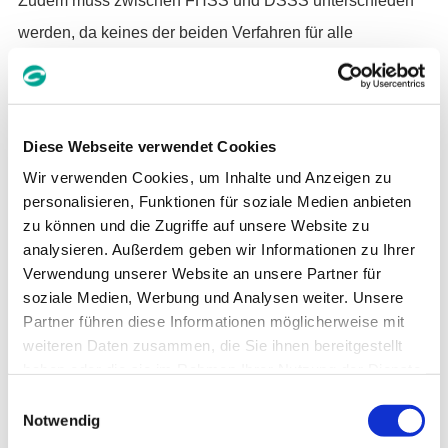
Zudem muss zwischen FHSS und DSSS unterschieden
werden, da keines der beiden Verfahren für alle
Anwendungen gleichermaßen geeignet ist. Jedes
Verfahren hat seine eigenen Stärken, und es ist durchaus
möglich, dass Spread Spectrum in manchen
Diese Webseite verwendet Cookies
Anwendungen gar nicht erforderlich ist.
Wir verwenden Cookies, um Inhalte und Anzeigen zu
Spread-Spectrum-Verfahren
personalisieren, Funktionen für soziale Medien anbieten
zu können und die Zugriffe auf unsere Website zu
L
T
F
analysieren. Außerdem geben wir Informationen zu Ihrer
i
w
a
Verwendung unserer Website an unsere Partner für
n
i
c
soziale Medien, Werbung und Analysen weiter. Unsere
k
t
e
Partner führen diese Informationen möglicherweise mit
e
t
b
weiteren Daten zusammen, die Sie ihnen bereitgestellt
d
e
o
haben oder die sie im Rahmen Ihrer Nutzung der Dienste
I
r
o
>
NEWS TOP
gesammelt haben. Sie geben Einwilligung zu unseren
E
n
k
Cookies, wenn Sie unsere Webseite weiterhin nutzen.
Notwendig
i
n