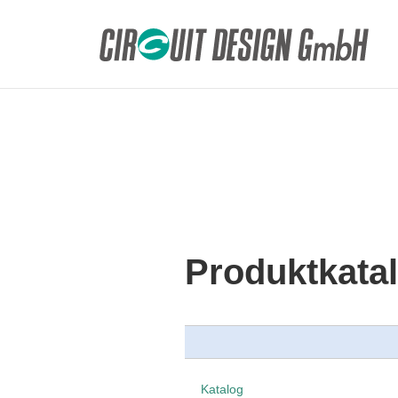
HOME
DE
Produktkataloge von Circuit Design GmbH: Funkmo
Produktkatalog
Produktkata
Katalog