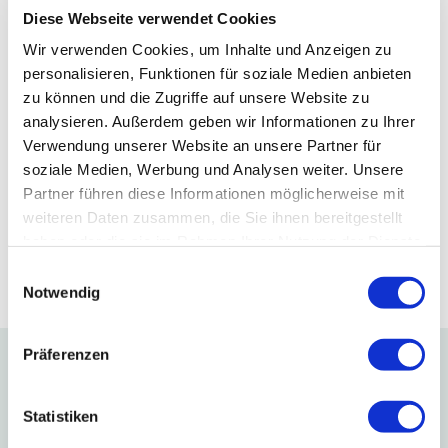
Diese Webseite verwendet Cookies
Eigenschaften
Wir verwenden Cookies, um Inhalte und Anzeigen zu
personalisieren, Funktionen für soziale Medien anbieten
zu können und die Zugriffe auf unsere Website zu
Verlängerungskabel SMA Stecker zu SMA Buchse
analysieren. Außerdem geben wir Informationen zu Ihrer
Verwendung unserer Website an unsere Partner für
RG-316 Kabel
soziale Medien, Werbung und Analysen weiter. Unsere
Länge: 50 cm
Partner führen diese Informationen möglicherweise mit
weiteren Daten zusammen, die Sie ihnen bereitgestellt
Kann mit Mutter und Beilagscheibe am Gehäuse
haben oder die sie im Rahmen Ihrer Nutzung der Dienste
befestigt werden
gesammelt haben. Sie geben Einwilligung zu unseren
E
Cookies, wenn Sie unsere Webseite weiterhin nutzen.
Notwendig
i
n
w
Präferenzen
Support
i
l
l
Statistiken
i