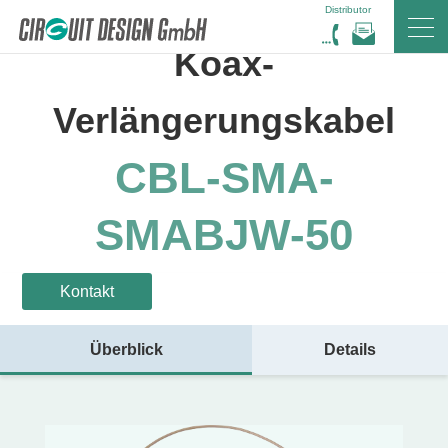
Distributor
HOME
DE
PRODUKTE
CBL-SMA-SMABJW-50
Koax-
Verlängerungskabel
CBL-SMA-
SMABJW-50
Kontakt
Überblick
Details