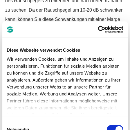
des Rauschpegels zu erkennen und nach freien Kanälen
zu suchen. Da der Rauschpegel um 10-20 dB schwanken
kann, können Sie diese Schwankungen mit einer Marge
von 10 dB einkalkulieren.
Diese Webseite verwendet Cookies
Wir verwenden Cookies, um Inhalte und Anzeigen zu
personalisieren, Funktionen für soziale Medien anbieten
zu können und die Zugriffe auf unsere Website zu
analysieren. Außerdem geben wir Informationen zu Ihrer
Verwendung unserer Website an unsere Partner für
soziale Medien, Werbung und Analysen weiter. Unsere
Partner führen diese Informationen möglicherweise mit
weiteren Daten zusammen, die Sie ihnen bereitgestellt
haben oder die sie im Rahmen Ihrer Nutzung der Dienste
gesammelt haben. Sie geben Einwilligung zu unseren
E
Cookies, wenn Sie unsere Webseite weiterhin nutzen.
Notwendig